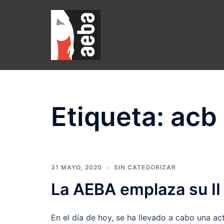
Saltar
al
contenido
Etiqueta:
acb
31 MAYO, 2020
SIN CATEGORIZAR
La AEBA emplaza su II
En el día de hoy, se ha llevado a cabo una ac