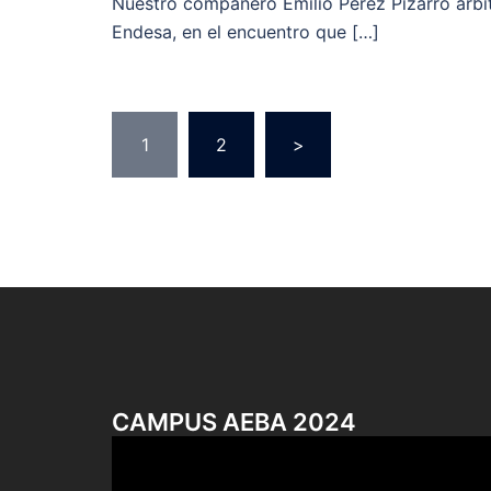
Nuestro compañero Emilio Pérez Pizarro arbi
Endesa, en el encuentro que […]
Navegación
1
2
>
de
entradas
CAMPUS AEBA 2024