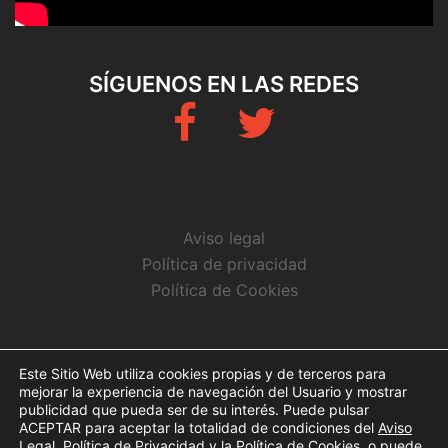
SÍGUENOS EN LAS REDES
Fb
Twitter
Aviso legal
Política de privacidad
Política de Cookies
CONTACTO
Este Sitio Web utiliza cookies propias y de terceros para
mejorar la experiencia de navegación del Usuario y mostrar
info@arbitrosaeba.com
publicidad que pueda ser de su interés. Puede pulsar
ACEPTAR para aceptar la totalidad de condiciones del
Aviso
Legal
,
Política de Privacidad
y la
Política de Cookies
, o puede