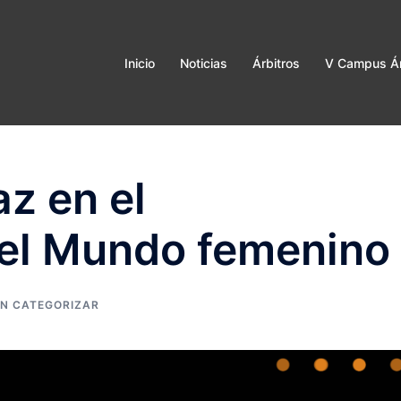
Inicio
Noticias
Árbitros
V Campus Ár
z en el
el Mundo femenino
IN CATEGORIZAR