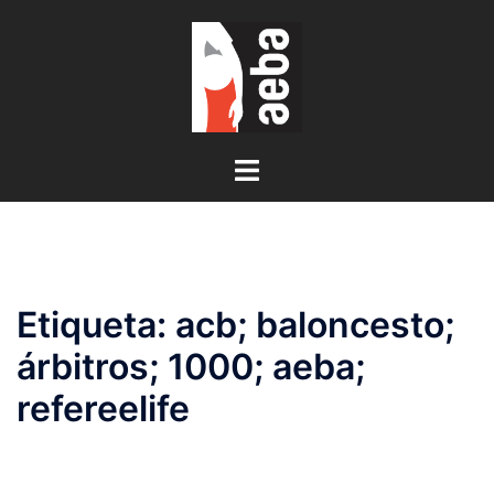
Saltar
al
contenido
Alternar
menú
Etiqueta:
acb; baloncesto;
árbitros; 1000; aeba;
refereelife