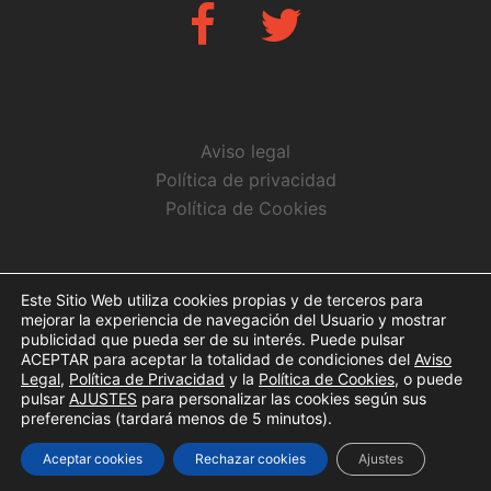
Fb
Twitter
Aviso legal
Política de privacidad
Política de Cookies
CONTACTO
Este Sitio Web utiliza cookies propias y de terceros para
mejorar la experiencia de navegación del Usuario y mostrar
info@arbitrosaeba.com
publicidad que pueda ser de su interés. Puede pulsar
ACEPTAR para aceptar la totalidad de condiciones del
Aviso
Legal
,
Política de Privacidad
y la
Política de Cookies
, o puede
pulsar
AJUSTES
para personalizar las cookies según sus
preferencias (tardará menos de 5 minutos).
© Copyright 2017. Todos los derechos reservados
Aceptar cookies
Rechazar cookies
Ajustes