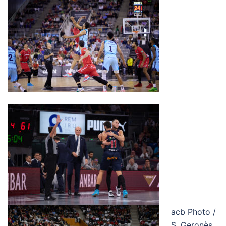
acb Photo /
S. Geronès,