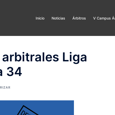
Inicio
Noticias
Árbitros
V Campus Ár
arbitrales Liga
a 34
RIZAR