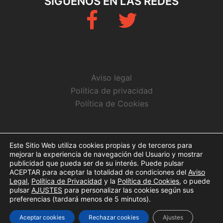
SÍGUENOS EN LAS REDES
Fb
Twitter
Aviso legal
Política de privacidad
Política de Cookies
CONTACTO
Este Sitio Web utiliza cookies propias y de terceros para
mejorar la experiencia de navegación del Usuario y mostrar
info@arbitrosaeba.com
publicidad que pueda ser de su interés. Puede pulsar
ACEPTAR para aceptar la totalidad de condiciones del
Aviso
Legal
,
Política de Privacidad
y la
Política de Cookies
, o puede
pulsar
AJUSTES
para personalizar las cookies según sus
preferencias (tardará menos de 5 minutos).
© Copyright 2017. Todos los derechos reservados
Aceptar cookies
Rechazar cookies
Ajustes