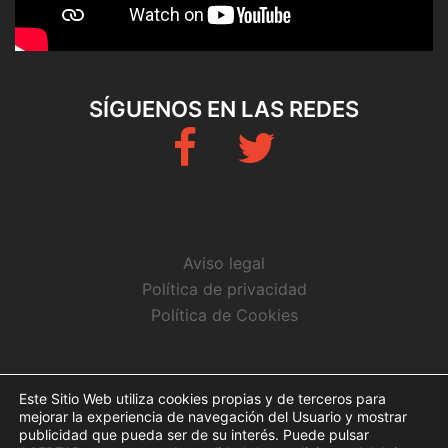
SÍGUENOS EN LAS REDES
Fb
Twitter
Aviso legal
Política de privacidad
Política de Cookies
CONTACTO
Este Sitio Web utiliza cookies propias y de terceros para
mejorar la experiencia de navegación del Usuario y mostrar
info@arbitrosaeba.com
publicidad que pueda ser de su interés. Puede pulsar