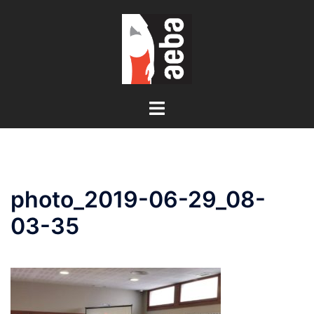
Saltar
al
contenido
Alternar
menú
photo_2019-06-29_08-
03-35