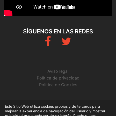
SÍGUENOS EN LAS REDES
Fb
Twitter
Aviso legal
Política de privacidad
Política de Cookies
CONTACTO
Este Sitio Web utiliza cookies propias y de terceros para
mejorar la experiencia de navegación del Usuario y mostrar
info@arbitrosaeba.com
publicidad que pueda ser de su interés. Puede pulsar