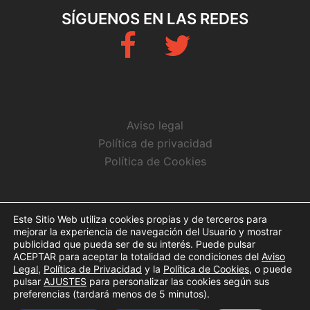
SÍGUENOS EN LAS REDES
Fb
Twitter
Aviso legal
Política de privacidad
Política de Cookies
CONTACTO
Este Sitio Web utiliza cookies propias y de terceros para
mejorar la experiencia de navegación del Usuario y mostrar
info@arbitrosaeba.com
publicidad que pueda ser de su interés. Puede pulsar
ACEPTAR para aceptar la totalidad de condiciones del
Aviso
Legal
,
Política de Privacidad
y la
Política de Cookies
, o puede
pulsar
AJUSTES
para personalizar las cookies según sus
preferencias (tardará menos de 5 minutos).