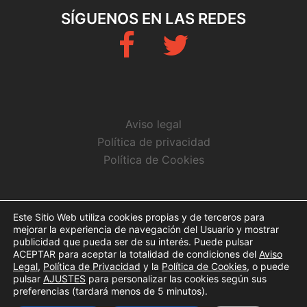
SÍGUENOS EN LAS REDES
Fb
Twitter
Aviso legal
Política de privacidad
Política de Cookies
CONTACTO
Este Sitio Web utiliza cookies propias y de terceros para
mejorar la experiencia de navegación del Usuario y mostrar
info@arbitrosaeba.com
publicidad que pueda ser de su interés. Puede pulsar
ACEPTAR para aceptar la totalidad de condiciones del
Aviso
Legal
,
Política de Privacidad
y la
Política de Cookies
, o puede
pulsar
AJUSTES
para personalizar las cookies según sus
preferencias (tardará menos de 5 minutos).