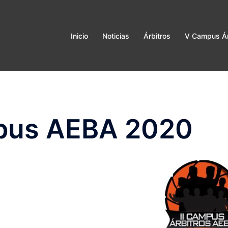
Inicio
Noticias
Árbitros
V Campus Ár
mpus AEBA 2020