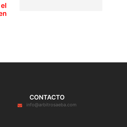
 el
en
CONTACTO
info@arbitrosaeba.com