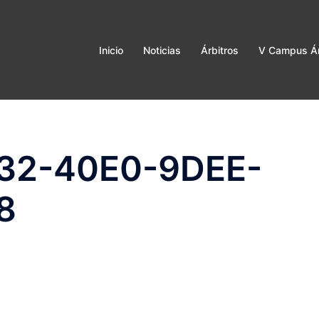
Inicio
Noticias
Árbitros
V Campus Ár
32-40E0-9DEE-
8