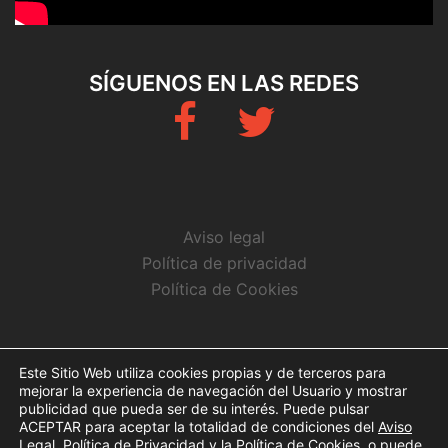
SÍGUENOS EN LAS REDES
Fb
Twitter
Aviso legal
Política de privacidad
Política de Cookies
CONTACTO
Este Sitio Web utiliza cookies propias y de terceros para
mejorar la experiencia de navegación del Usuario y mostrar
info@arbitrosaeba.com
publicidad que pueda ser de su interés. Puede pulsar
ACEPTAR para aceptar la totalidad de condiciones del
Aviso
Legal
,
Política de Privacidad
y la
Política de Cookies
, o puede