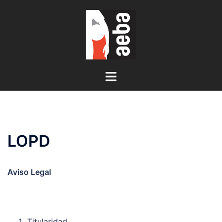
Saltar
al
contenido
Alternar
menú
LOPD
Aviso Legal
Titularidad