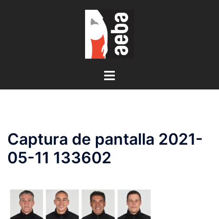
Saltar
al
contenido
Alternar
menú
Captura de pantalla 2021-
05-11 133602