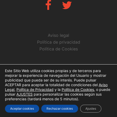
Fb
Twitter
Aviso legal
Política de privacidad
Política de Cookies
CONTACTO
Este Sitio Web utiliza cookies propias y de terceros para
mejorar la experiencia de navegación del Usuario y mostrar
info@arbitrosaeba.com
publicidad que pueda ser de su interés. Puede pulsar
ACEPTAR para aceptar la totalidad de condiciones del
Aviso
Legal
,
Política de Privacidad
y la
Política de Cookies
, o puede
pulsar
AJUSTES
para personalizar las cookies según sus
preferencias (tardará menos de 5 minutos).
© Copyright 2017. Todos los derechos reservados
Aceptar cookies
Rechazar cookies
Ajustes