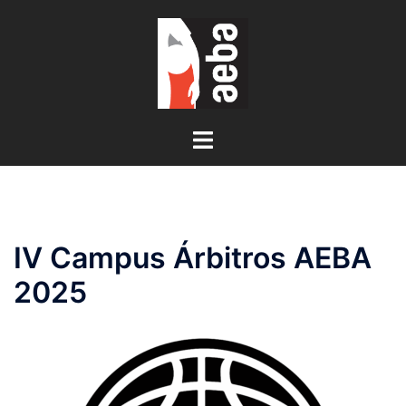
Saltar
al
contenido
Alternar
menú
IV Campus Árbitros AEBA
2025