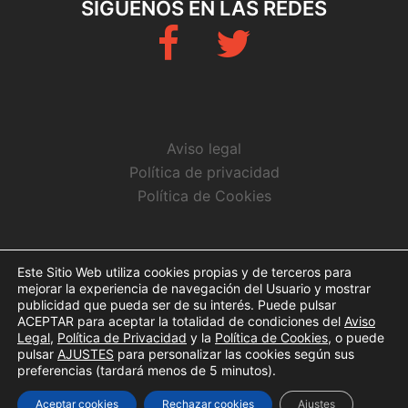
SÍGUENOS EN LAS REDES
Fb
Twitter
Aviso legal
Política de privacidad
Política de Cookies
CONTACTO
Este Sitio Web utiliza cookies propias y de terceros para
mejorar la experiencia de navegación del Usuario y mostrar
info@arbitrosaeba.com
publicidad que pueda ser de su interés. Puede pulsar
ACEPTAR para aceptar la totalidad de condiciones del
Aviso
Legal
,
Política de Privacidad
y la
Política de Cookies
, o puede
pulsar
AJUSTES
para personalizar las cookies según sus
preferencias (tardará menos de 5 minutos).
© Copyright 2017. Todos los derechos reservados
Aceptar cookies
Rechazar cookies
Ajustes