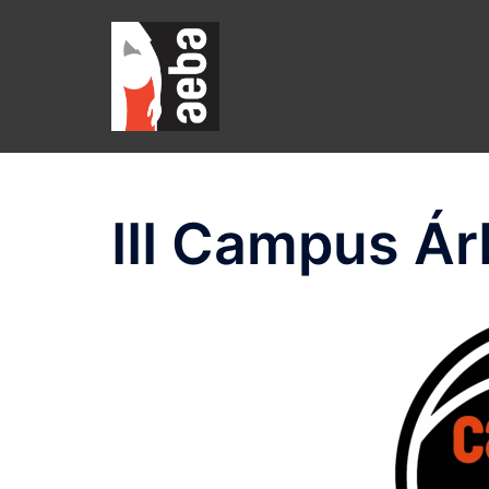
Saltar
al
contenido
III Campus Á