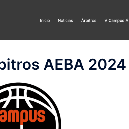
Inicio
Noticias
Árbitros
V Campus Ár
rbitros AEBA 2024