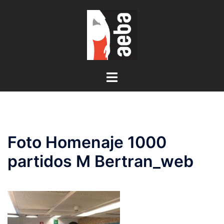
Saltar
al
contenido
Alternar
menú
Foto Homenaje 1000
partidos M Bertran_web