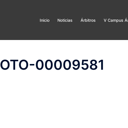
Inicio
Noticias
Árbitros
V Campus Ár
HOTO-00009581