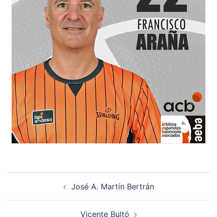
Navegación
José A. Martín Bertrán
de
entradas
Vicente Bultó