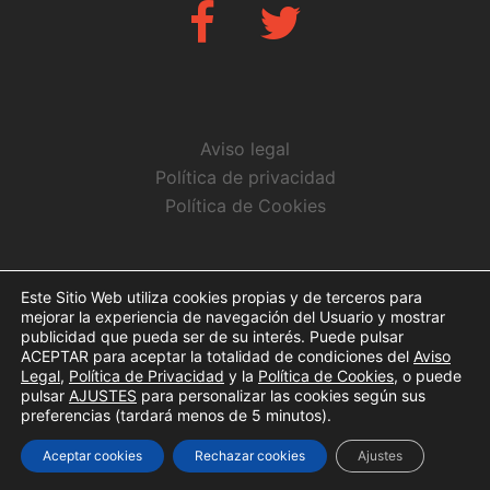
Fb
Twitter
Aviso legal
Política de privacidad
Política de Cookies
CONTACTO
Este Sitio Web utiliza cookies propias y de terceros para
mejorar la experiencia de navegación del Usuario y mostrar
info@arbitrosaeba.com
publicidad que pueda ser de su interés. Puede pulsar
ACEPTAR para aceptar la totalidad de condiciones del
Aviso
Legal
,
Política de Privacidad
y la
Política de Cookies
, o puede
pulsar
AJUSTES
para personalizar las cookies según sus
preferencias (tardará menos de 5 minutos).
© Copyright 2017. Todos los derechos reservados
Aceptar cookies
Rechazar cookies
Ajustes