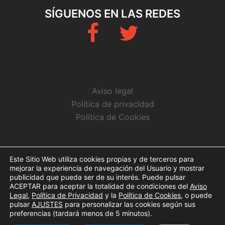
SÍGUENOS EN LAS REDES
Fb
Twitter
Aviso legal
Política de privacidad
Política de Cookies
CONTACTO
Este Sitio Web utiliza cookies propias y de terceros para
mejorar la experiencia de navegación del Usuario y mostrar
info@arbitrosaeba.com
publicidad que pueda ser de su interés. Puede pulsar
ACEPTAR para aceptar la totalidad de condiciones del
Aviso
Legal
,
Política de Privacidad
y la
Política de Cookies
, o puede
pulsar
AJUSTES
para personalizar las cookies según sus
preferencias (tardará menos de 5 minutos).