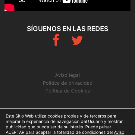
SÍGUENOS EN LAS REDES
Fb
Twitter
Aviso legal
Política de privacidad
Política de Cookies
CONTACTO
Este Sitio Web utiliza cookies propias y de terceros para
mejorar la experiencia de navegación del Usuario y mostrar
info@arbitrosaeba.com
publicidad que pueda ser de su interés. Puede pulsar
ACEPTAR para aceptar la totalidad de condiciones del
Aviso