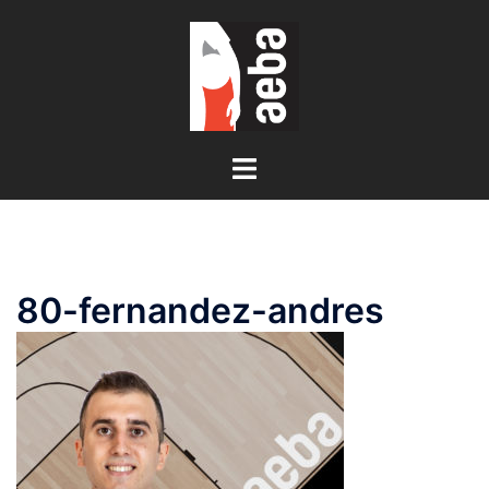
Saltar
al
contenido
Alternar
menú
80-fernandez-andres