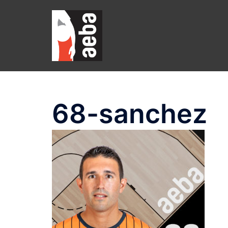
Saltar
al
contenido
68-sanchez