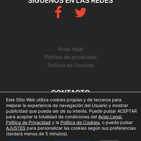
SÍGUENOS EN LAS REDES
Fb
Twitter
Aviso legal
Política de privacidad
Política de Cookies
CONTACTO
Este Sitio Web utiliza cookies propias y de terceros para
info@arbitrosaeba.com
mejorar la experiencia de navegación del Usuario y mostrar
publicidad que pueda ser de su interés. Puede pulsar ACEPTAR
para aceptar la totalidad de condiciones del
Aviso Legal
,
Política de Privacidad
y la
Política de Cookies
, o puede pulsar
AJUSTES
para personalizar las cookies según sus preferencias
(tardará menos de 5 minutos).
© Copyright 2017. Todos los derechos reservados